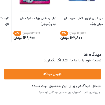
مای لیدی نواربهداشتی سورمه ای
نوار بهداشتی بزرگ مشبک مای
کلین نک
خیلی بزرگ
لیدی(صورتی)
10ع
171,500
تومان
157,500
تومان
5%
2%
167,800
تومان
149,600
تومان
دیدگاه ها
تجربه خود را با ما به اشتراگ بگذارید
افزودن دیدگاه
تابحال دیدگاهی برای این محصول ثبت نشده
اولین نفری باشید که درباره این محصول دیدگاهی ثبت میکند