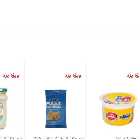
ه یزد
ویژه یزد
ویژه یزد
رامک
سمیه کشک خشک تنقلاتی25گ
سمیه کشک شیشه