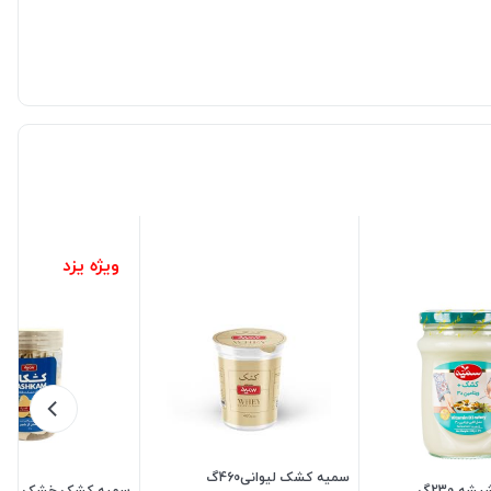
ویژه یزد
سمیه کشک لیوانی460گ
 230گ
سمیه کشک خشک تنقلات