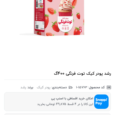
رشد پودر کیک توت فرنگی 400گ
کد محصول:
‎1-15763
دسته‌بندی:
پودر کیک
برند:
رشد
امکان خرید اقساطی با اسنپ پی
این کالا را در 4 قسط 49,875 تومانی بخرید