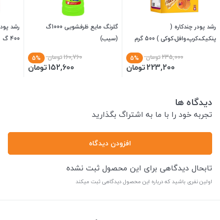
رشد پودر چندکاره (
گلرنگ مایع ظرفشویی 1000گ
رشد پود
پنکیک،کرپ،وافل،کوکی ) 500 گرم
(سیب)
400 گ
235,000
تومان
160,760
تومان
5%
5%
223,200
تومان
152,600
تومان
دیدگاه ها
تجربه خود را با ما به اشتراگ بگذارید
افزودن دیدگاه
تابحال دیدگاهی برای این محصول ثبت نشده
اولین نفری باشید که درباره این محصول دیدگاهی ثبت میکند