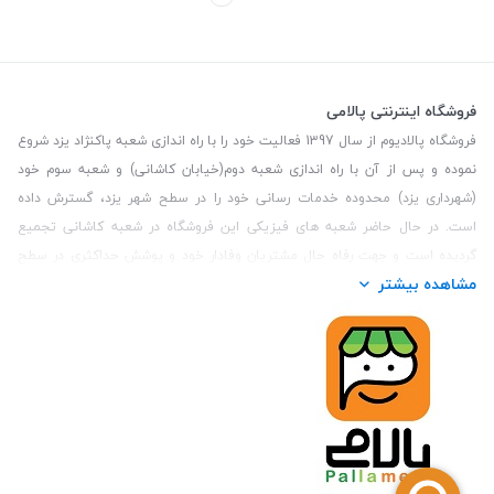
فروشگاه اینترنتی پالامی
فروشگاه پالادیوم از سال 1397 فعالیت خود را با راه اندازی شعبه پاکنژاد یزد شروع
نموده و پس از آن با راه اندازی شعبه دوم(خیابان کاشانی) و شعبه سوم خود
(شهرداری یزد) محدوده خدمات رسانی خود را در سطح شهر یزد، گسترش داده
است. در حال حاضر شعبه های فیزیکی این فروشگاه در شعبه کاشانی تجمیع
گردیده است و جهت رفاه حال مشتریان وفادار خود و پوشش حداکثری در سطح
مشاهده بیشتر
استان یزد و همچنین مشتریان سطح کشور، فروشگاه اینترنتی پالامی را راه اندازی
نموده است. هدف فروشگاه اینترنتی پالامی فراهم نمودن یک خرید اینترنتی
مطمئن، با کالاهای متنوع، باکیفیت و دارای قیمت مناسب می باشد که مشتری
بتواند در مدت زمان کوتاه کالاهای خود را سفارش داده و در زمان مورد نظر خود
تحویل بگیرد و در صورت وجود عدم تطابق سفارش و کالای تحویل شده ضمانت
بازگشت کالا هم داشته باشد. سابقه درخشان در فروش حضوری و جذب مشتریان و
انعقاد قرارداد با ارگان های دولتی و خصوصی از افتخارات این مجموعه می باشد.
یکی از مهم‌ترین دغدغه‌های کاربران خرید اینترنتی، این است که کالای خریداری