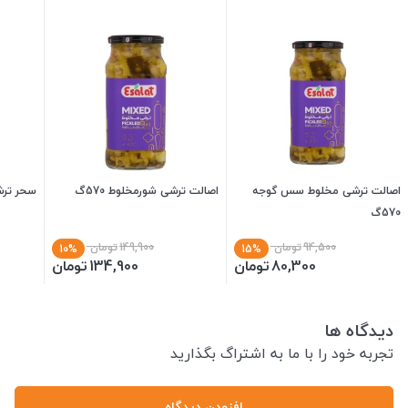
اصالت ترشی مخلوط سس گوجه
اصالت ترشی شورمخلوط 570گ
سحر ترشی
570گ
94,500
تومان
149,900
تومان
10%
15%
80,300
تومان
134,900
تومان
دیدگاه ها
تجربه خود را با ما به اشتراگ بگذارید
افزودن دیدگاه