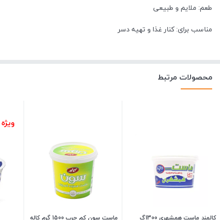
طعم: ملایم و طبیعی
مناسب برای: کنار غذا و تهیه دسر
محصولات مرتبط
ویژه 
کالمند ماست همشهری 1300گ
ماست سون کم چرب 1500 گرم کاله