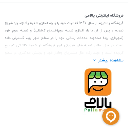
فروشگاه اینترنتی پالامی
فروشگاه پالادیوم از سال 1397 فعالیت خود را با راه اندازی شعبه پاکنژاد یزد شروع
نموده و پس از آن با راه اندازی شعبه دوم(خیابان کاشانی) و شعبه سوم خود
(شهرداری یزد) محدوده خدمات رسانی خود را در سطح شهر یزد، گسترش داده
است. در حال حاضر شعبه های فیزیکی این فروشگاه در شعبه کاشانی تجمیع
گردیده است و جهت رفاه حال مشتریان وفادار خود و پوشش حداکثری در سطح
مشاهده بیشتر
استان یزد و همچنین مشتریان سطح کشور، فروشگاه اینترنتی پالامی را راه اندازی
نموده است. هدف فروشگاه اینترنتی پالامی فراهم نمودن یک خرید اینترنتی
مطمئن، با کالاهای متنوع، باکیفیت و دارای قیمت مناسب می باشد که مشتری
بتواند در مدت زمان کوتاه کالاهای خود را سفارش داده و در زمان مورد نظر خود
تحویل بگیرد و در صورت وجود عدم تطابق سفارش و کالای تحویل شده ضمانت
بازگشت کالا هم داشته باشد. سابقه درخشان در فروش حضوری و جذب مشتریان و
انعقاد قرارداد با ارگان های دولتی و خصوصی از افتخارات این مجموعه می باشد.
یکی از مهم‌ترین دغدغه‌های کاربران خرید اینترنتی، این است که کالای خریداری
شده در زمان مورد نظر آنها بدستشان برسد، لذا فروشگاه اینترنتی پالامی این
قابلیت را دارد تا علاوه بر روش تعیین روز و ساعت تحویل سفارش به مشتری،