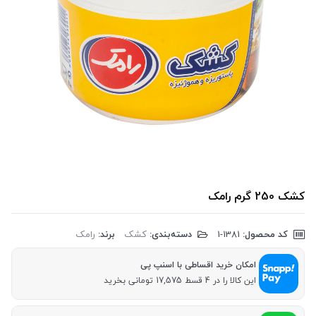
کشک 250 گرم رامک
کد محصول:
‎1-1381
دسته‌بندی:
کشک
برند:
رامک
امکان خرید اقساطی با اسنپ پی
این کالا را در 4 قسط 17,575 تومانی بخرید