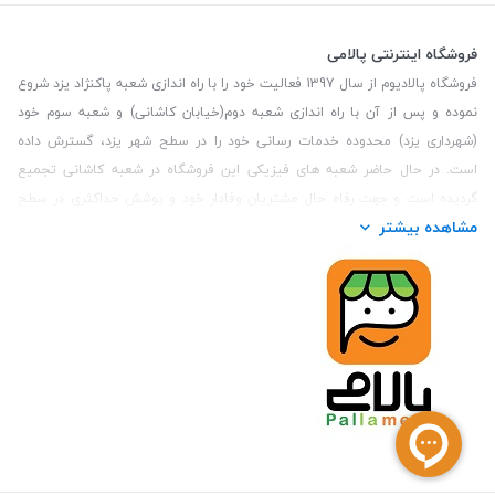
فروشگاه اینترنتی پالامی
فروشگاه پالادیوم از سال 1397 فعالیت خود را با راه اندازی شعبه پاکنژاد یزد شروع
نموده و پس از آن با راه اندازی شعبه دوم(خیابان کاشانی) و شعبه سوم خود
(شهرداری یزد) محدوده خدمات رسانی خود را در سطح شهر یزد، گسترش داده
است. در حال حاضر شعبه های فیزیکی این فروشگاه در شعبه کاشانی تجمیع
گردیده است و جهت رفاه حال مشتریان وفادار خود و پوشش حداکثری در سطح
مشاهده بیشتر
استان یزد و همچنین مشتریان سطح کشور، فروشگاه اینترنتی پالامی را راه اندازی
نموده است. هدف فروشگاه اینترنتی پالامی فراهم نمودن یک خرید اینترنتی
مطمئن، با کالاهای متنوع، باکیفیت و دارای قیمت مناسب می باشد که مشتری
بتواند در مدت زمان کوتاه کالاهای خود را سفارش داده و در زمان مورد نظر خود
تحویل بگیرد و در صورت وجود عدم تطابق سفارش و کالای تحویل شده ضمانت
بازگشت کالا هم داشته باشد. سابقه درخشان در فروش حضوری و جذب مشتریان و
انعقاد قرارداد با ارگان های دولتی و خصوصی از افتخارات این مجموعه می باشد.
یکی از مهم‌ترین دغدغه‌های کاربران خرید اینترنتی، این است که کالای خریداری
شده در زمان مورد نظر آنها بدستشان برسد، لذا فروشگاه اینترنتی پالامی این
قابلیت را دارد تا علاوه بر روش تعیین روز و ساعت تحویل سفارش به مشتری،