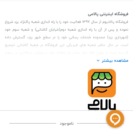
فروشگاه اینترنتی پالامی
فروشگاه پالادیوم از سال 1397 فعالیت خود را با راه اندازی شعبه پاکنژاد یزد شروع
نموده و پس از آن با راه اندازی شعبه دوم(خیابان کاشانی) و شعبه سوم خود
(شهرداری یزد) محدوده خدمات رسانی خود را در سطح شهر یزد، گسترش داده
است. در حال حاضر شعبه های فیزیکی این فروشگاه در شعبه کاشانی تجمیع
گردیده است و جهت رفاه حال مشتریان وفادار خود و پوشش حداکثری در سطح
مشاهده بیشتر
استان یزد و همچنین مشتریان سطح کشور، فروشگاه اینترنتی پالامی را راه اندازی
نموده است. هدف فروشگاه اینترنتی پالامی فراهم نمودن یک خرید اینترنتی
مطمئن، با کالاهای متنوع، باکیفیت و دارای قیمت مناسب می باشد که مشتری
بتواند در مدت زمان کوتاه کالاهای خود را سفارش داده و در زمان مورد نظر خود
تحویل بگیرد و در صورت وجود عدم تطابق سفارش و کالای تحویل شده ضمانت
بازگشت کالا هم داشته باشد. سابقه درخشان در فروش حضوری و جذب مشتریان و
انعقاد قرارداد با ارگان های دولتی و خصوصی از افتخارات این مجموعه می باشد.
یکی از مهم‌ترین دغدغه‌های کاربران خرید اینترنتی، این است که کالای خریداری
شده در زمان مورد نظر آنها بدستشان برسد، لذا فروشگاه اینترنتی پالامی این
ناموجود
قابلیت را دارد تا علاوه بر روش تعیین روز و ساعت تحویل سفارش به مشتری،