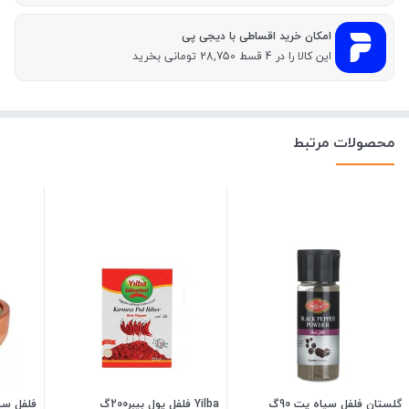
امکان خرید اقساطی با دیجی پی
این کالا را در 4 قسط 28,750 تومانی بخرید
محصولات مرتبط
گلستان فلفل سیاه پت 90گ
Yilba فلفل پول بیبر200گ
فلفل سی