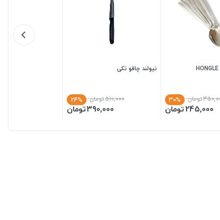
نیولند چاقو تکی
350,0
تومان
510,000
تومان
24%
30%
245,000
تومان
390,000
تومان