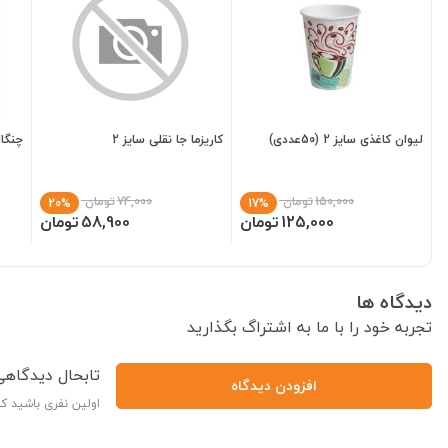
لیوان کاغذی سایز 2 (50عددی)
کاریزما جا نقلی سایز 2
چنگال 6عددیE
150,000
تومان
74,000
تومان
20%
17%
125,000
تومان
58,900
تومان
دیدگاه ها
تجربه خود را با ما به اشتراگ بگذارید
تابحال دیدگاه
افزودن دیدگاه
اولین نفری باشید ک