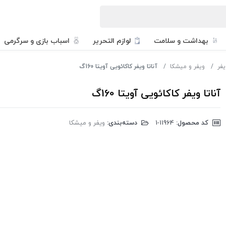
بهداشت و سلامت
لوازم التحریر
اسباب بازی و سرگرمی
فر
ویفر و میشکا
آناتا ویفر کاکائویی آویتا 160گ
آناتا ویفر کاکائویی آویتا 160گ
کد محصول:
‎1-11964
دسته‌بندی:
ویفر و میشکا