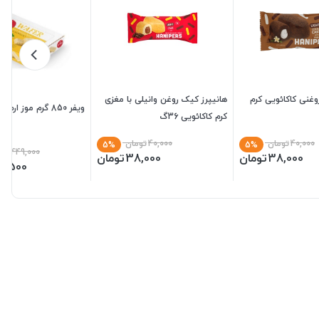
وغنی کاکائویی کرم
هانیپرز کیک روغن وانیلی با مغزی
ویفر 850 گرم موز ارم
کرم کاکائویی 36گ
40,000
تومان
40,000
تومان
5%
5%
449,000
توم
38,000
تومان
38,000
تومان
6,500