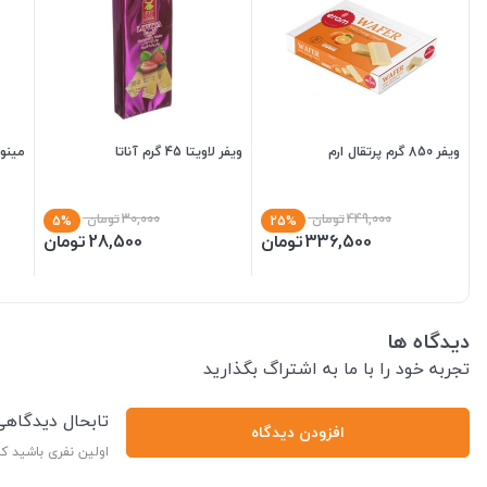
ویفر 850 گرم پرتقال ارم
ویفر لاویتا 45 گرم آناتا
مینو و
449,000
تومان
30,000
تومان
5%
25%
336,500
تومان
28,500
تومان
دیدگاه ها
تجربه خود را با ما به اشتراگ بگذارید
تابحال دیدگاه
افزودن دیدگاه
اولین نفری باشید ک