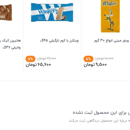
یفر مینی انواع 30 گرم
وینکرز با کرم نارگیلی 45گ
هانیپرز کیک ر
وانیلی 36گ
10,000
تومان
69,000
تومان
5%
5%
9,500
تومان
65,600
تومان
ی برای این محصول ثبت نشده
ه درباره این محصول دیدگاهی ثبت میکند