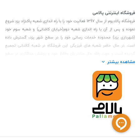
فروشگاه اینترنتی پالامی
فروشگاه پالادیوم از سال 1397 فعالیت خود را با راه اندازی شعبه پاکنژاد یزد شروع
نموده و پس از آن با راه اندازی شعبه دوم(خیابان کاشانی) و شعبه سوم خود
(شهرداری یزد) محدوده خدمات رسانی خود را در سطح شهر یزد، گسترش داده
است. در حال حاضر شعبه های فیزیکی این فروشگاه در شعبه کاشانی تجمیع
گردیده است و جهت رفاه حال مشتریان وفادار خود و پوشش حداکثری در سطح
مشاهده بیشتر
استان یزد و همچنین مشتریان سطح کشور، فروشگاه اینترنتی پالامی را راه اندازی
نموده است. هدف فروشگاه اینترنتی پالامی فراهم نمودن یک خرید اینترنتی
مطمئن، با کالاهای متنوع، باکیفیت و دارای قیمت مناسب می باشد که مشتری
بتواند در مدت زمان کوتاه کالاهای خود را سفارش داده و در زمان مورد نظر خود
تحویل بگیرد و در صورت وجود عدم تطابق سفارش و کالای تحویل شده ضمانت
بازگشت کالا هم داشته باشد. سابقه درخشان در فروش حضوری و جذب مشتریان و
انعقاد قرارداد با ارگان های دولتی و خصوصی از افتخارات این مجموعه می باشد.
یکی از مهم‌ترین دغدغه‌های کاربران خرید اینترنتی، این است که کالای خریداری
شده در زمان مورد نظر آنها بدستشان برسد، لذا فروشگاه اینترنتی پالامی این
قابلیت را دارد تا علاوه بر روش تعیین روز و ساعت تحویل سفارش به مشتری،