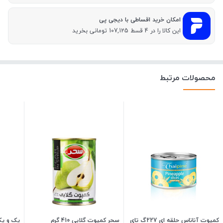
امکان خرید اقساطی با دیجی پی
این کالا را در 4 قسط 107,125 تومانی بخرید
محصولات مرتبط
کمپوت آناناس حلقه ای 227گ تای
سحر کمپوت گلابی 410 گرم
یک و یک 