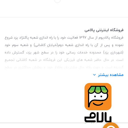
فروشگاه اینترنتی پالامی
فروشگاه پالادیوم از سال 1397 فعالیت خود را با راه اندازی شعبه پاکنژاد یزد شروع
نموده و پس از آن با راه اندازی شعبه دوم(خیابان کاشانی) و شعبه سوم خود
(شهرداری یزد) محدوده خدمات رسانی خود را در سطح شهر یزد، گسترش داده
است. در حال حاضر شعبه های فیزیکی این فروشگاه در شعبه کاشانی تجمیع
گردیده است و جهت رفاه حال مشتریان وفادار خود و پوشش حداکثری در سطح
مشاهده بیشتر
استان یزد و همچنین مشتریان سطح کشور، فروشگاه اینترنتی پالامی را راه اندازی
نموده است. هدف فروشگاه اینترنتی پالامی فراهم نمودن یک خرید اینترنتی
مطمئن، با کالاهای متنوع، باکیفیت و دارای قیمت مناسب می باشد که مشتری
بتواند در مدت زمان کوتاه کالاهای خود را سفارش داده و در زمان مورد نظر خود
تحویل بگیرد و در صورت وجود عدم تطابق سفارش و کالای تحویل شده ضمانت
بازگشت کالا هم داشته باشد. سابقه درخشان در فروش حضوری و جذب مشتریان و
انعقاد قرارداد با ارگان های دولتی و خصوصی از افتخارات این مجموعه می باشد.
یکی از مهم‌ترین دغدغه‌های کاربران خرید اینترنتی، این است که کالای خریداری