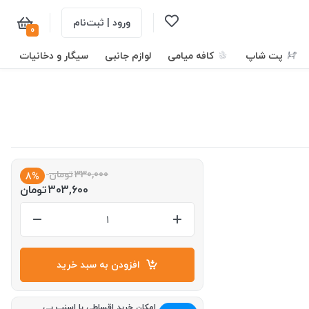
ورود | ثبت‌نام
0
پت شاپ
کافه میامی
لوازم جانبی
سیگار و دخانیات
330,000
تومان
8%
303,600
تومان
افزودن به سبد خرید
امکان خرید اقساطی با اسنپ پی