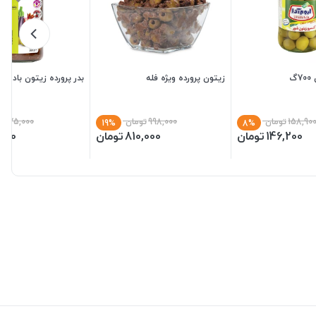
گ
زیتون پرورده ویژه فله
بدر پرورده زیتون بادمجان 80
158,90
تومان
998,000
تومان
175,000
تو
19%
8%
146,200
تومان
810,000
تومان
,000