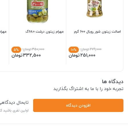
اصالت زیتون شور رویال 600 گرم
مهرام زیتون درشت 680گ
مهرام
279,000
تومان
350,000
تومان
5%
10%
251,000
تومان
332,500
تومان
دیدگاه ها
تجربه خود را با ما به اشتراگ بگذارید
تابحال دیدگاه
افزودن دیدگاه
اولین نفری باشید ک