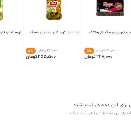
 زیتون پرورده گیلانی310گ
اصالت زیتون شور معمولی 600گ
اروم آدا زیتون 700
240,000
تومان
269,000
تومان
0
5%
5%
228,000
تومان
255,500
تومان
ی برای این محصول ثبت نشده
ه درباره این محصول دیدگاهی ثبت میکند