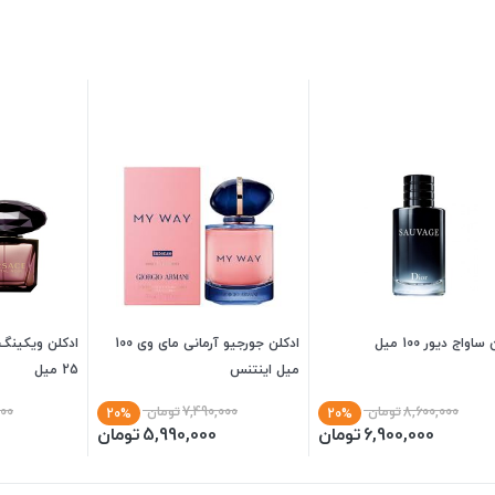
اواج دیور 100 میل
ادکلن جورجیو آرمانی مای وی 100
ادکلن ویکینگ
میل اینتنس
25 میل
8,600,000
تومان
7,490,000
تومان
000
20%
20%
6,900,000
تومان
5,990,000
تومان