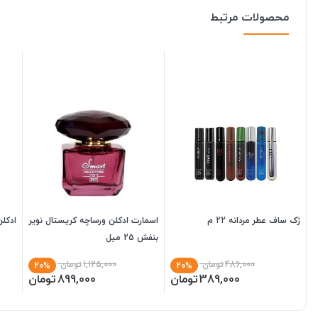
محصولات مرتبط
ژک ساف عطر مردانه 22 م
اسمارت ادکلن ورساچه کریستال نویر
ادکلن س
بنفش 25 میل
486,000
تومان
1,125,000
تومان
20%
20%
389,000
تومان
899,000
تومان