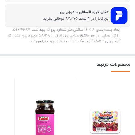
امکان خرید اقساطی با دیجی پی
این کالا را در 4 قسط 87,375 تومانی بخرید
ابعاد بسته‌بندی 8 × 16 سانتی‌متر شماره پروانه بهداشت 56/14487
ارزش غدایی در هر قاشق غذاخوری : انرژی : 58/38 کیلوکالری قند : 15
گرم چربی : 0/05 گرم نمک : 0 اسید های چرب ترانس : 0
محصولات مرتبط