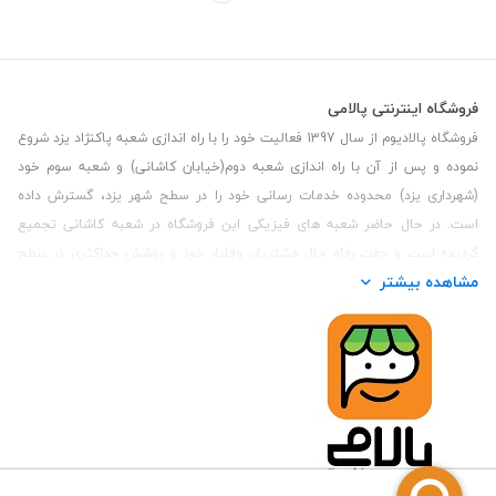
فروشگاه اینترنتی پالامی
فروشگاه پالادیوم از سال 1397 فعالیت خود را با راه اندازی شعبه پاکنژاد یزد شروع
نموده و پس از آن با راه اندازی شعبه دوم(خیابان کاشانی) و شعبه سوم خود
(شهرداری یزد) محدوده خدمات رسانی خود را در سطح شهر یزد، گسترش داده
است. در حال حاضر شعبه های فیزیکی این فروشگاه در شعبه کاشانی تجمیع
گردیده است و جهت رفاه حال مشتریان وفادار خود و پوشش حداکثری در سطح
مشاهده بیشتر
استان یزد و همچنین مشتریان سطح کشور، فروشگاه اینترنتی پالامی را راه اندازی
نموده است. هدف فروشگاه اینترنتی پالامی فراهم نمودن یک خرید اینترنتی
مطمئن، با کالاهای متنوع، باکیفیت و دارای قیمت مناسب می باشد که مشتری
بتواند در مدت زمان کوتاه کالاهای خود را سفارش داده و در زمان مورد نظر خود
تحویل بگیرد و در صورت وجود عدم تطابق سفارش و کالای تحویل شده ضمانت
بازگشت کالا هم داشته باشد. سابقه درخشان در فروش حضوری و جذب مشتریان و
انعقاد قرارداد با ارگان های دولتی و خصوصی از افتخارات این مجموعه می باشد.
یکی از مهم‌ترین دغدغه‌های کاربران خرید اینترنتی، این است که کالای خریداری