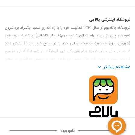
فروشگاه اینترنتی پالامی
فروشگاه پالادیوم از سال 1397 فعالیت خود را با راه اندازی شعبه پاکنژاد یزد شروع
نموده و پس از آن با راه اندازی شعبه دوم(خیابان کاشانی) و شعبه سوم خود
(شهرداری یزد) محدوده خدمات رسانی خود را در سطح شهر یزد، گسترش داده
است. در حال حاضر شعبه های فیزیکی این فروشگاه در شعبه کاشانی تجمیع
گردیده است و جهت رفاه حال مشتریان وفادار خود و پوشش حداکثری در سطح
مشاهده بیشتر
استان یزد و همچنین مشتریان سطح کشور، فروشگاه اینترنتی پالامی را راه اندازی
نموده است. هدف فروشگاه اینترنتی پالامی فراهم نمودن یک خرید اینترنتی
مطمئن، با کالاهای متنوع، باکیفیت و دارای قیمت مناسب می باشد که مشتری
بتواند در مدت زمان کوتاه کالاهای خود را سفارش داده و در زمان مورد نظر خود
تحویل بگیرد و در صورت وجود عدم تطابق سفارش و کالای تحویل شده ضمانت
بازگشت کالا هم داشته باشد. سابقه درخشان در فروش حضوری و جذب مشتریان و
انعقاد قرارداد با ارگان های دولتی و خصوصی از افتخارات این مجموعه می باشد.
یکی از مهم‌ترین دغدغه‌های کاربران خرید اینترنتی، این است که کالای خریداری
شده در زمان مورد نظر آنها بدستشان برسد، لذا فروشگاه اینترنتی پالامی این
ناموجود