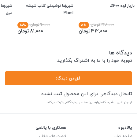
بارپاز ارده 400گ
شیررضا نوشیدنی گلاب شیشه
310ml
میل
328,000
تومان
90,000
تومان
10%
5%
312,000
تومان
81,000
تومان
دیدگاه ها
تجربه خود را با ما به اشتراگ بگذارید
افزودن دیدگاه
تابحال دیدگاهی برای این محصول ثبت نشده
اولین نفری باشید که درباره این محصول دیدگاهی ثبت میکند
پالادیوم
همکاری با پالامی
صفحه اصلی
فرصت های شغلی