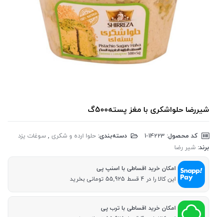
شیررضا حلواشکری با مغز پسته500گ
کد محصول:
‎1-14223
دسته‌بندی:
حلوا ارده و شکری
,
سوغات یزد
برند:
شیر رضا
امکان خرید اقساطی با اسنپ پی
این کالا را در 4 قسط 55,925 تومانی بخرید
امکان خرید اقساطی با ترب پی