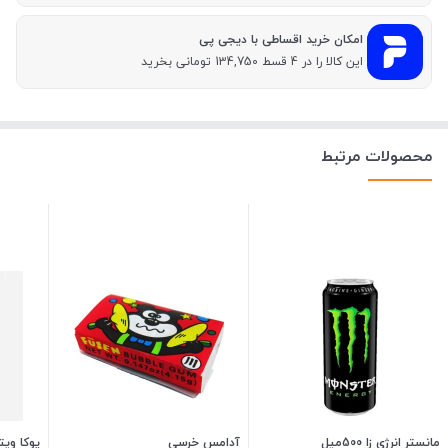
امکان خرید اقساطی با دیجی پی
این کالا را در 4 قسط 134,750 تومانی بخرید
محصولات مرتبط
مانستر انرژی زا 500میل
آدامس خرسی
پوکا ویتا