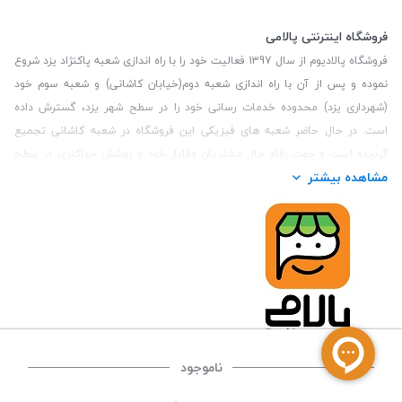
فروشگاه اینترنتی پالامی
فروشگاه پالادیوم از سال 1397 فعالیت خود را با راه اندازی شعبه پاکنژاد یزد شروع
نموده و پس از آن با راه اندازی شعبه دوم(خیابان کاشانی) و شعبه سوم خود
(شهرداری یزد) محدوده خدمات رسانی خود را در سطح شهر یزد، گسترش داده
است. در حال حاضر شعبه های فیزیکی این فروشگاه در شعبه کاشانی تجمیع
گردیده است و جهت رفاه حال مشتریان وفادار خود و پوشش حداکثری در سطح
مشاهده بیشتر
استان یزد و همچنین مشتریان سطح کشور، فروشگاه اینترنتی پالامی را راه اندازی
نموده است. هدف فروشگاه اینترنتی پالامی فراهم نمودن یک خرید اینترنتی
مطمئن، با کالاهای متنوع، باکیفیت و دارای قیمت مناسب می باشد که مشتری
بتواند در مدت زمان کوتاه کالاهای خود را سفارش داده و در زمان مورد نظر خود
تحویل بگیرد و در صورت وجود عدم تطابق سفارش و کالای تحویل شده ضمانت
بازگشت کالا هم داشته باشد. سابقه درخشان در فروش حضوری و جذب مشتریان و
انعقاد قرارداد با ارگان های دولتی و خصوصی از افتخارات این مجموعه می باشد.
یکی از مهم‌ترین دغدغه‌های کاربران خرید اینترنتی، این است که کالای خریداری
شده در زمان مورد نظر آنها بدستشان برسد، لذا فروشگاه اینترنتی پالامی این
ناموجود
قابلیت را دارد تا علاوه بر روش تعیین روز و ساعت تحویل سفارش به مشتری،